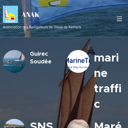
ANAK
Association des Navigateurs de l'Anse de Kerners
Guirec
mari
Soudée
ne
traffi
c
SNS
Maré