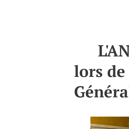
⚓ L'AN
lors d
Généra